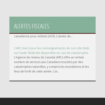
Publication d’un guide à jour sur le programme de
l’Allocation canadienne pour enfants 2026-2027
Le gouvernement fédéral verse des paiements mensuels
ALERTES FISCALES
directs non imposables aux parents canadiens
admissibles par le biais du programme de l’Allocation
canadienne pour enfants (ACE). L’année de...
L’ARC met à jour les renseignements de son site Web
sur l’aide fédérale disponible en cas de catastrophe
L’Agence du revenu du Canada (ARC) offre un certain
nombre de services aux Canadiens touchés par des
catastrophes naturelles, y compris les inondations et les
feux de forêt de cette année. L’ai...
Mise à jour des tables de retenues à la source pour
les modifications fiscales en milieu d'année
L'Agence du revenu du Canada (ARC) publie des tables de
retenues sur la paie indiquant les montants de l'impôt sur
le revenu, des cotisations au Régime de pensions du