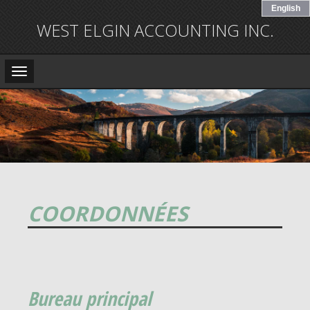
English
WEST ELGIN ACCOUNTING INC.
Main
Navigation
COORDONNÉES
Bureau principal