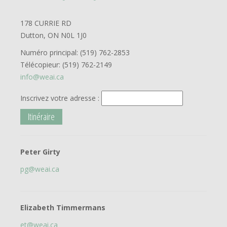
178 CURRIE RD
Dutton, ON N0L 1J0
Numéro principal:
(519) 762-2853
Télécopieur:
(519) 762-2149
info@weai.ca
Inscrivez votre adresse :
Peter Girty
pg@weai.ca
Elizabeth Timmermans
et@weai.ca